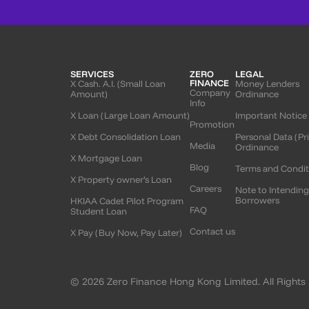
SERVICES
ZERO
LEGAL
FINANCE
X Cash. A.I. (Small Loan
Money Lenders
Company
Amount)
Ordinance
Info
X Loan (Large Loan Amount)
Important Notice
Promotion
X Debt Consolidation Loan
Personal Data (Pr
Media
Ordinance
X Mortgage Loan
Blog
Terms and Condit
X Property owner’s Loan
Careers
Note to Intendin
Borrowers
HKIAA Cadet Pilot Program
FAQ
Student Loan
Contact us
X Pay (Buy Now, Pay Later)
© 2026 Zero Finance Hong Kong Limited. All Rights