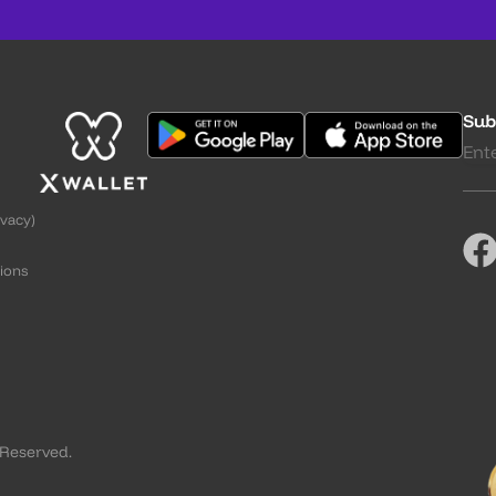
Sub
ivacy)
ions
g
 Reserved.