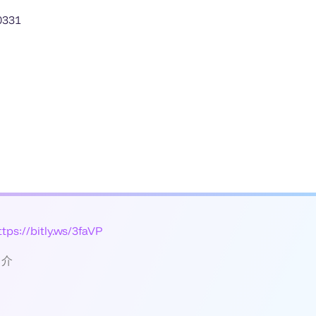
331
ttps://bitly.ws/3faVP
中介