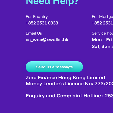
Need Help?
For Enquiry
For Mortg
+852 2531 0333
+852 2531
Email Us
Service ho
cs_web@xwallet.hk
Mon – Fri
Sat, Sun 
Send us a message
Zero Finance Hong Kong Limited
Money Lender’s Licence No: 773/20
Enquiry and Complaint Hotline : 25