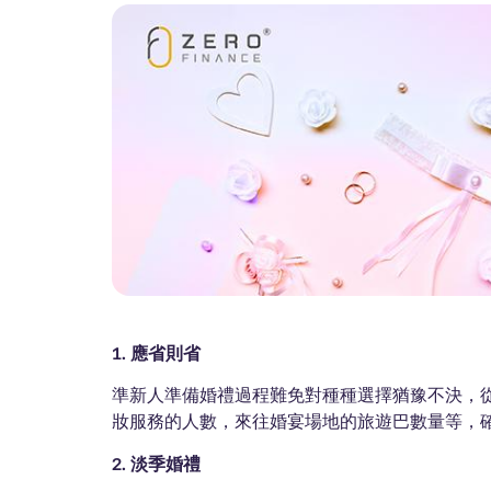
1. 應省則省
準新人準備婚禮過程難免對種種選擇猶豫不決，
妝服務的人數，來往婚宴場地的旅遊巴數量等，
2. 淡季婚禮