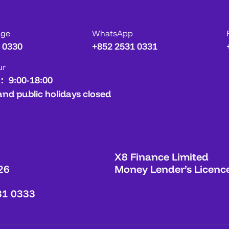
age
WhatsApp
 0330
+852 2531 0331
ur
： 9:00-18:00
and public holidays closed
X8 Finance Limited
26
Money Lender’s Licenc
31 0333