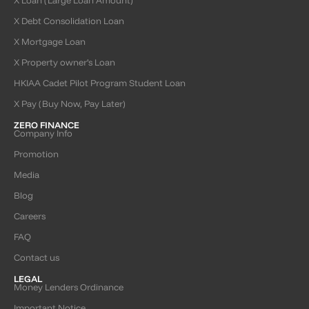
X Loan (Large Loan Amount)
X Debt Consolidation Loan
X Mortgage Loan
X Property owner’s Loan
HKIAA Cadet Pilot Program Student Loan
X Pay (Buy Now, Pay Later)
ZERO FINANCE
Company Info
Promotion
Media
Blog
Careers
FAQ
Contact us
LEGAL
Money Lenders Ordinance
Important Notice