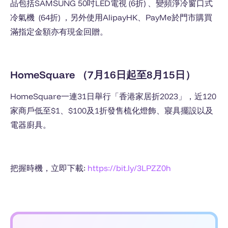
品包括SAMSUNG 50吋LED電視 (6折) 、變頻淨冷窗口式
冷氣機 (64折) ，另外使用AlipayHK、PayMe於門市購買
滿指定金額亦有現金回贈。
HomeSquare （7
月16日起至
8月15日
）
HomeSquare一連31日舉行「香港家居折2023」，近120
家商戶低至$1、$100及1折發售梳化燈飾、寢具擺設以及
電器廚具。
把握時機，立即下載:
https://bit.ly/3LPZZ0h