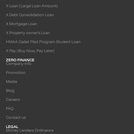
X Loan (Large Loan Amount)
X Debt Consolidation Loan
X Mortgage Loan
X Property owner’s Loan
HKIAA Cadet Pilot Program Student Loan
X Pay (Buy Now, Pay Later)
ZERO FINANCE
Company Info
Promotion
Media
Blog
Careers
FAQ
Contact us
LEGAL
Money Lenders Ordinance