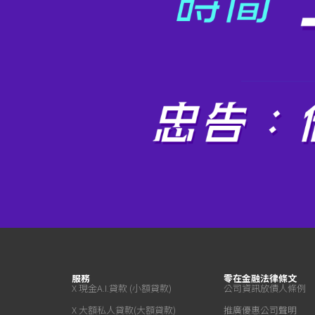
服務
零在金融
法律條文
X 現金A.I.貸款 (小額貸款)
公司資訊
放債人條例
X 大額私人貸款(大額貸款)
推廣優惠
公司聲明