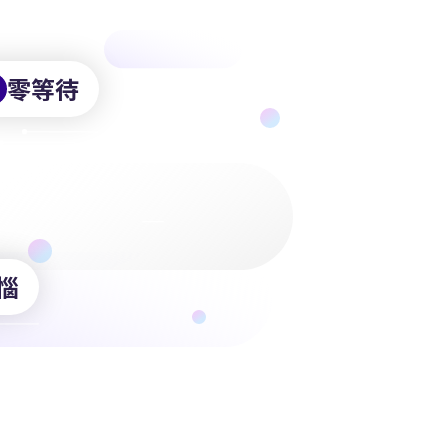
零等待
惱