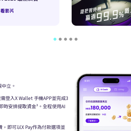
觀看影片
觀中立。
入X Wallet 手機APP並完成3
時安排提取資金³。全程使用AI
費，即可以X Pay作為付款選項並