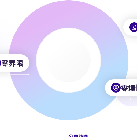
零界限
零煩
公司使命