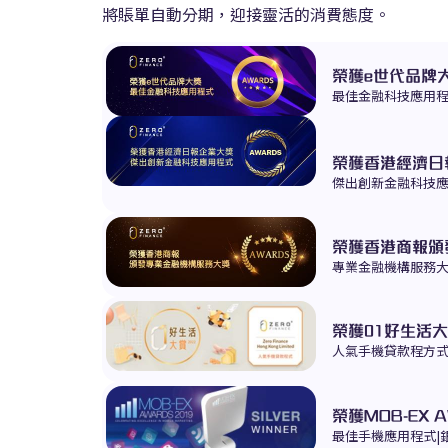
將賬單自動分期，迎接靈活的消費態度。
榮獲e世代品牌大
最佳金融科技應用
榮獲香港經濟日報
傑出創新金融科技
榮獲香港商報頒發
專業金融機構服務
榮獲
01好生活大賞
人氣手機貸款程方
榮獲
MOB-EX 
最佳手機應用程式|