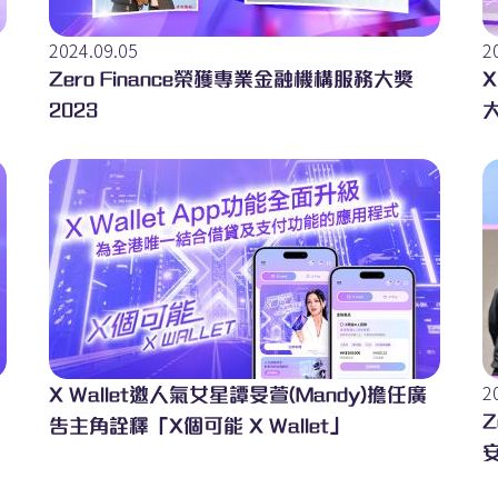
2024.09.05
2
Zero Finance榮獲專業金融機構服務大獎
X
2023
2
X Wallet邀人氣女星譚旻萱(Mandy)擔任廣
Z
告主角詮釋「X個可能 X Wallet」