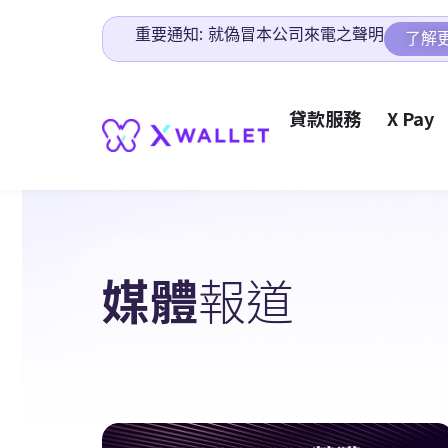
重要通知: 就偽冒本公司來電之聲明
了解
貸款服務
X Pay
媒體
報道