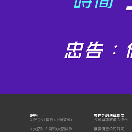
服務
零在金融
法律條文
X 現金A.I.貸款 (小額貸款)
公司資訊
放債人條例
X 大額私人貸款(大額貸款)
推廣優惠
公司聲明