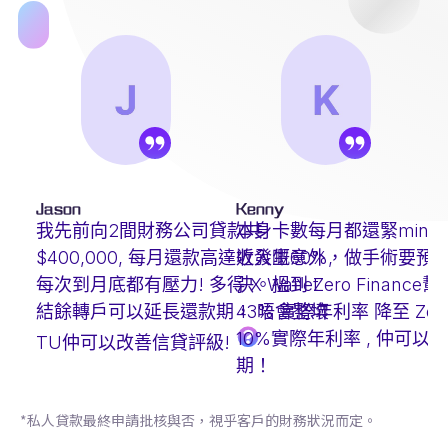
Jason
Kenny
我先前向2間財務公司貸款共
本身卡數每月都還緊min-pa
$400,000, 每月還款高達收入嘅60%,
近發生意外，做手術要預
每次到月底都有壓力! 多得 X Wallet
決。搵到 Zero Finance
結餘轉戶可以延長還款期， 唔會整壞
43% 實際年利率 降至 Zero 
10%實際年利率 , 仲可以
TU仲可以改善信貸評級!
期！
*私人貸款最終申請批核與否，視乎客戶的財務狀況而定。