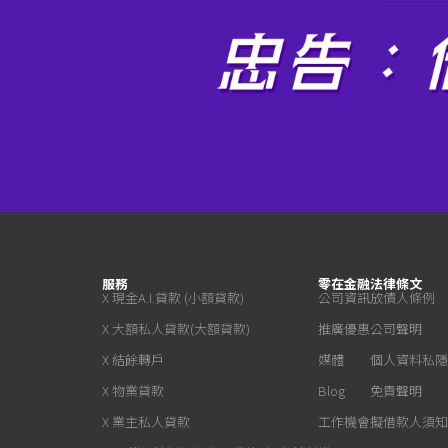
服務
零在金融
法律條文
X 現金A.I.貸款 (小額貸款)
公司資訊
放債人條例
X 大額私人貸款(大額貸款)
推廣優惠
公司聲明
X 結餘轉戶
媒體
個人資料私隱
X 物業貸款
Blog
免責聲明
X 業主私人貸款
工作機會
擬借款人須知