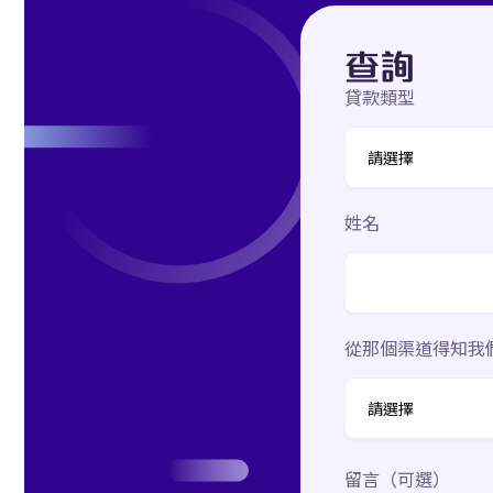
查詢
貸款類型
姓名
從那個渠道得知我
留言（可選）