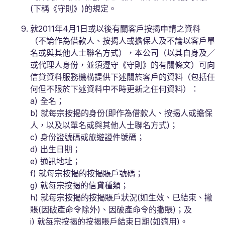
(下稱《守則》)的規定。
就2011年4月1日或以後有關客戶按揭申請之資料
（不論作為借款人、按揭人或擔保人及不論以客戶單
名或與其他人士聯名方式），本公司（以其自身及／
或代理人身份，並須遵守《守則》的有關條文）可向
信貸資料服務機構提供下述關於客戶的資料（包括任
何但不限於下述資料中不時更新之任何資料）：
a) 全名；
b) 就每宗按揭的身份(即作為借款人、按揭人或擔保
人，以及以單名或與其他人士聯名方式)；
c) 身份證號碼或旅遊證件號碼；
d) 出生日期；
e) 通訊地址；
f) 就每宗按揭的按揭賬戶號碼；
g) 就每宗按揭的信貸種類；
h) 就每宗按揭的按揭賬戶狀況(如生效、已結束、撇
賬(因破產命令除外)、因破產命令的撇賬)；及
i) 就每宗按揭的按揭賬戶結束日期(如適用)。