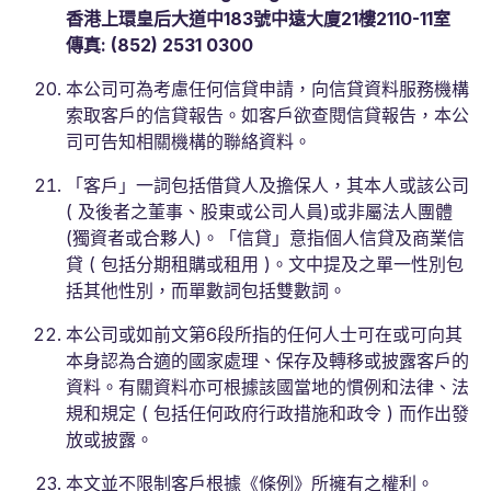
香港上環皇后大道中183號中遠大廈21樓2110-11室
傳真: (852) 2531 0300
本公司可為考慮任何信貸申請，向信貸資料服務機構
索取客戶的信貸報告。如客戶欲查閱信貸報告，本公
司可告知相關機構的聯絡資料。
「客戶」一詞包括借貸人及擔保人，其本人或該公司
( 及後者之董事、股東或公司人員)或非屬法人團體
(獨資者或合夥人)。「信貸」意指個人信貸及商業信
貸 ( 包括分期租購或租用 )。文中提及之單一性別包
括其他性別，而單數詞包括雙數詞。
本公司或如前文第6段所指的任何人士可在或可向其
本身認為合適的國家處理、保存及轉移或披露客戶的
資料。有關資料亦可根據該國當地的慣例和法律、法
規和規定 ( 包括任何政府行政措施和政令 ) 而作出發
放或披露。
本文並不限制客戶根據《條例》所擁有之權利。