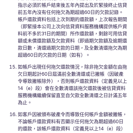
指示必須於帳戶結束後五年內提出及於緊接終止信貸
前五年內沒有任何拖欠為期超過60日的欠款記錄。
帳戶還款資料包括上次到期的還款額，上次報告期間
（即緊接本公司上次向信貸資料服務機構提供帳戶資
料前不多於31日的期間）所作還款額，剩餘可用信貸
額或未償還款額及欠款資料（即過期欠款額及逾期還
款日數，清還過期欠款的日期，及全數清還拖欠為期
超過60日的欠款的日期（如有）。
如帳戶出現任何拖欠還款情況，除非拖欠金額在由拖
欠日期起計60日屆滿前全數清還或已撇帳（因破產
令導致撇帳除外），否則帳戶還款資料（定義見以上
14（e）段）會在全數清還該拖欠還款後被信貸資料
服務機構繼續保留直至自欠款全數清還之日計滿五年
為止。
如客戶因被頒布破產令而導致任何帳戶金額被撇帳，
不論帳戶還款資料有否顯示任何拖欠為期超過60日
的還款，該帳戶還款資料（定義見以上14（e）段）