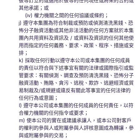
彼等訂立的或適用於彼等的任何現在或將來的合約或
其他承諾；或
(iv) 權力機關之間的任何協議或條約；
j) 遵守本集團為符合制裁或預防或偵測清洗黑錢、恐
怖分子融資活動或其他非法活動的任何方案就於本集
團內共用資料及資訊及 / 或資料及資訊的任何其他使
用而指定的任何義務、要求、政策、程序、措施或安
排；
k) 採取任何行動以遵守本公司或本集團的任何成員
的責任以符合與下述事宜有關的法律或國際指引或監
管要求：有關偵測、調查及預防清洗黑錢、恐怖分子
融資活動、賄賂、貪污、逃稅、欺詐、逃避經濟或貿
易制裁及/或規避或違反有關此等事宜的任何法律的
任何行為或意圖；
l) 遵守本公司或本集團的任何成員的任何責任，以符
合權力機關的任何指令或要求；
m) 使本公司的實在或建議承讓人，或本公司對客戶
的權利的參與人或附屬參與人評核意圖成為轉讓，參
與或附屬參與的交易；