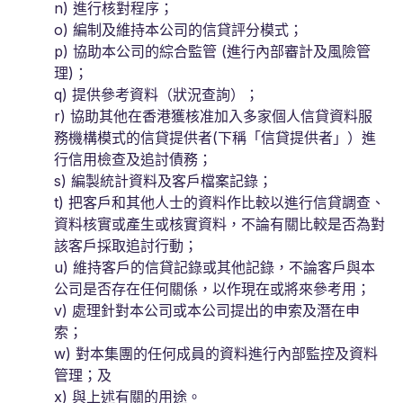
n) 進行核對程序；
o) 編制及維持本公司的信貸評分模式；
p) 協助本公司的綜合監管 (進行內部審計及風險管
理)；
q) 提供參考資料（狀況查詢）；
r) 協助其他在香港獲核准加入多家個人信貸資料服
務機構模式的信貸提供者(下稱「信貸提供者」）進
行信用檢查及追討債務；
s) 編製統計資料及客戶檔案記錄；
t) 把客戶和其他人士的資料作比較以進行信貸調查、
資料核實或產生或核實資料，不論有關比較是否為對
該客戶採取追討行動；
u) 維持客戶的信貸記錄或其他記錄，不論客戶與本
公司是否存在任何關係，以作現在或將來參考用；
v) 處理針對本公司或本公司提出的申索及潛在申
索；
w) 對本集團的任何成員的資料進行內部監控及資料
管理；及
x) 與上述有關的用途。