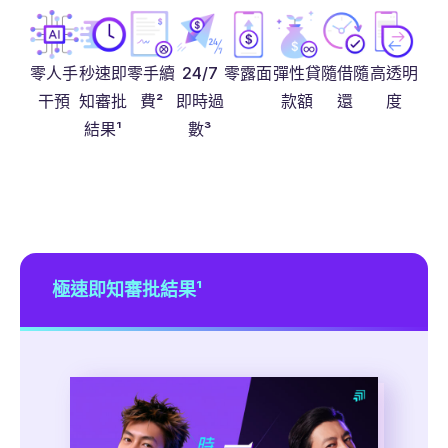
秒速即
零手續
24/7
零露面
彈性貸
隨借隨
高透明
零人手
知審批
費²
即時過
款額
還
度
干預
結果¹
數³
極速即知審批結果¹