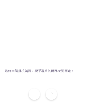
條例，實際利率不超過年息百分之四十八。還款
條例，實際利率不超過年
期最短由61日起，最長為48個月．以貸款
期最短由61日起，最長為4
HK$15,000、年息0.67%及還款期48個月計算，
HK$15,000、年息0.6
每月利息支出為HK$50，總還款金額為
每月利息支出為HK$50，
HK$17,400。以上貸款相關費用只作參考之用
HK$17,400。以上貸款
最終申請批核與否，視乎客戶的財務狀況而定。