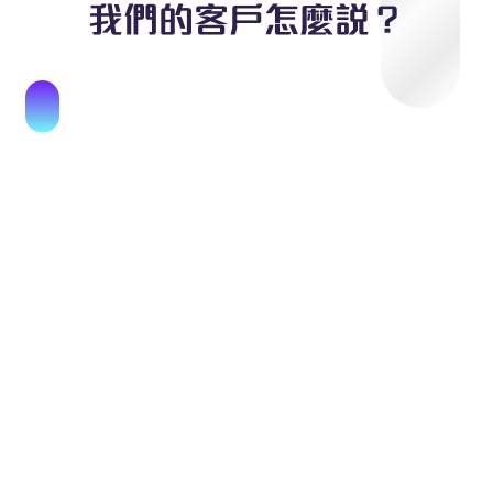
我們的客戶怎麼說？
*每月還款額以實際年利率8%計算。根據放債人
*每月還款額以實際年利率