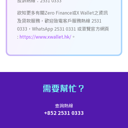
投訴熱線：2531 0333
欲知更多有關Zero Finance或X Wallet之資訊
及貸款服務，歡迎致電客戶服務熱線 2531
0333，WhatsApp 2531 0331 或瀏覽官方網頁
:
https://www.xwallet.hk/
。
需要幫忙？
查詢熱線
+852 2531 0333