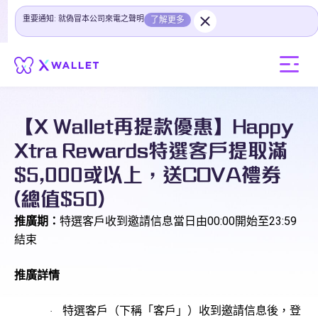
重要通知: 就偽冒本公司來電之聲明
了解更多
【X Wallet再提款優惠】Happy
Xtra Rewards特選客戶提取滿
$5,000或以上，送COVA禮券
(總值$50)
00:00
23:59
推廣期：
特選客戶收到邀請信息當日由
開始至
結束
推廣詳情
特選客戶（下稱「客戶」）收到邀請信息後，登
·