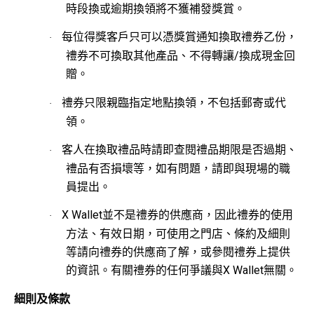
時段換或逾期換領將不獲補發獎賞。
每位得獎客戶只可以憑獎賞通知換取禮
券
乙份，
·
/
禮
券
不可換取其他產品、不得轉讓
換成現金回
贈。
禮
券
只限親臨指定地點換領，不包括郵寄或代
·
領。
客人在換取禮品時請即查閱禮品期限是否過期、
·
禮品有否損壞等，如有問題，請即與現場的職
員提出。
X Wallet
並不是禮券的供應商，因此禮券的使用
·
方法、有效日期，可使用之門店、條約及細則
等請向禮券的供應商了解，或參閱禮
券
上提供
X Wallet
的資訊。有關禮券的任何爭議與
無關。
細則及條款