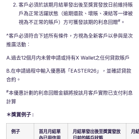
客戶必須於該期月結單發出後至獎賞發放日前維持賬
戶為正常活躍狀態（逾期還款、壞賬、凍結等一律被
#
視為不正常的賬戶）方可獲發該期的利息回贈
。
^客戶必須符合下述所有條件，方視為全新客戶以參與是次
推廣活動︰
A.過去12個月内未曾申請或持有X Wallet之任何貸款賬戶
B.在申請過程中輸入優惠碼「EASTER26」，並確認貸款
合約。
#
本優惠計劃的利息回贈金額將按該月客戶實際已支付利息
計算
＊獎賞例子 :
例子
首月月結單
月結單發出後至獎賞發放
月
內已用信用
日前的賬戶狀態