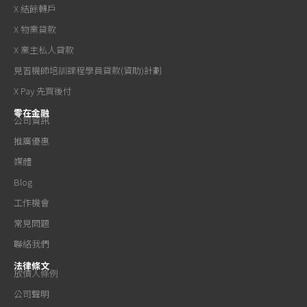
X 結餘轉戶
X 物業貸款
X 業主私人貸款
見習機師培訓課程學員貸款(資助)計劃
X Pay 先買後付
零在金融
公司資訊
推廣優惠
媒體
Blog
工作機會
常見問題
聯絡我們
法律條文
放債人條例
公司聲明