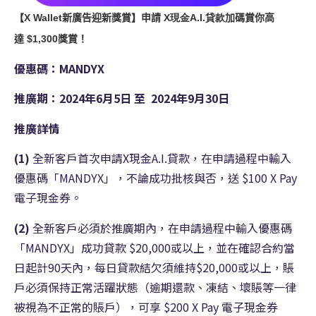
【
X Wallet
新廣告迎新獎賞】申請
X現金A.I.貸款
加碼賞你高
達
$1,300
獎賞！
優惠碼：
MANDYX
推廣期：
2024
年6
月5
日
至
2024
年9
月
30
日
推廣詳情
(1)
全新客戶首次申請X現金A.I.貸款，在申請過程中輸入
優惠碼「MANDYX」，不論成功批核與否，送 $100 X Pay
電子現金券。
(2)
全新客戶必須於推廣期內，在申請過程中輸入優惠碼
「MANDYX」成功貸款 $20,000或以上，並在確認合約當
日起計90天內，每日貸款結欠須維持$20,000或以上，賬
戶必須保持正常活躍狀態（逾期還款、
凍結、
壞賬等一律
被視為不正常的賬戶），可享 $200 X Pay 電子現金券