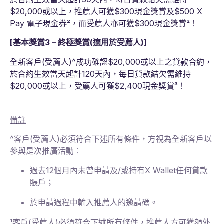
$20,000或以上，推薦人可獲$300現金獎賞及$500 X
Pay 電子現金券²，而受薦人亦可獲$300現金獎賞²！
[基本獎賞3 – 終極獎賞(適用於受薦人)]
全新客戶(受薦人)^成功確認$20,000或以上之貸款合約，
於合約生效當天起計120天內，每日貸款結欠需維持
$20,000或以上，受薦人可獲$2,400現金獎賞³！
備註
^客戶(受薦人)必須符合下述所有條件，方視為全新客戶以
參與是次推廣活動︰
過去12個月內未曾申請及/或持有X Wallet任何貸款
賬戶；
於申請過程中輸入推薦人的邀請碼。
¹客戶(受薦人)必須符合下述所有條件，推薦人方可獲額外