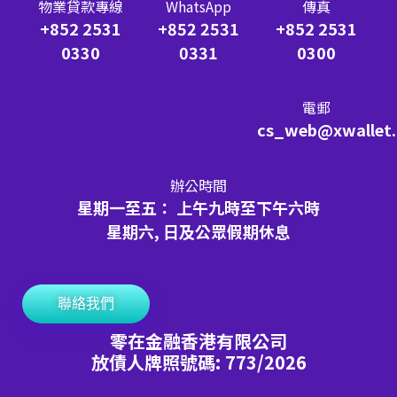
物業貸款專線
WhatsApp
傳真
+852 2531
+852 2531
+852 2531
0330
0331
0300
電郵
cs_web@xwallet
辦公時間
星期一至五： 上午九時至下午六時
星期六, 日及公眾假期休息
聯絡我們
零在金融香港有限公司
放債人牌照號碼: 773/2026