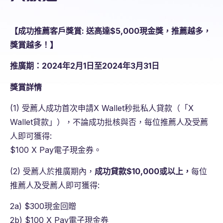
【
成功推薦客戶
獎賞: 送高達
$5,000
現金獎，推薦越多，
獎賞越多！】
推廣期：
2024
年
2
月
1
日至
2024
年
3
月
31
日
獎賞詳情
(1) 受薦人成功首次申請X Wallet秒批私人貸款（「X
Wallet貸款」），不論成功批核與否，每位推薦人及受薦
人即可獲得:
$100 X Pay電子現金券。
(2) 受薦人於推廣期內，
成功貸款
$10,000
或以上，
每位
推薦人及受薦人即可獲得:
2a) $300現金回贈
2b) $100 X Pay電子現金券