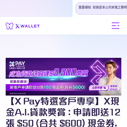
重要通知: 就偽冒本公司來電之聲明
【X Pay特選客戶專享】X現
金A.I.貸款獎賞 : 申請即送12
張 $50 (合共 $600) 現金券,