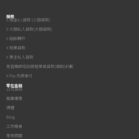
服務
X 現金A.I.貸款 (小額貸款)
X 大額私人貸款(大額貸款)
X 結餘轉戶
X 物業貸款
X 業主私人貸款
見習機師培訓課程學員貸款(資助)計劃
X Pay 先買後付
零在金融
公司資訊
推廣優惠
媒體
Blog
工作機會
常見問題