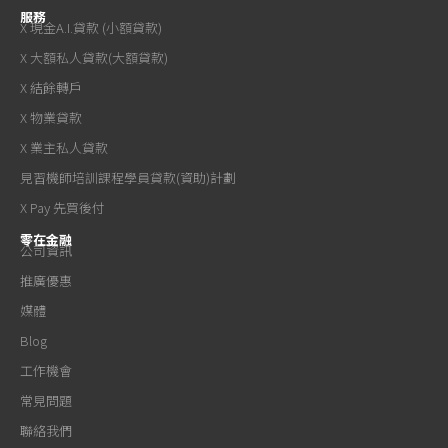
服務
X 現金A.I.貸款 (小額貸款)
X 大額私人貸款(大額貸款)
X 結餘轉戶
X 物業貸款
X 業主私人貸款
見習機師培訓課程學員貸款(資助)計劃
X Pay 先買後付
零在金融
公司資訊
推廣優惠
媒體
Blog
工作機會
常見問題
聯絡我們