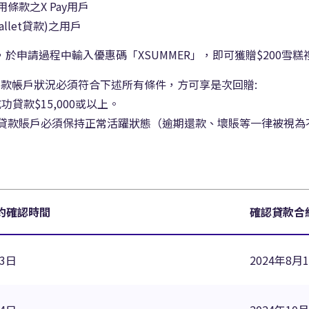
用條款之X Pay用戶
allet貸款)之用戶
款，於申請過程中輸入優惠碼「XSUMMER」，即可獲贈$200雪糕
A.I.貸款帳戶狀況必須符合下述所有條件，方可享是次回贈:
功貸款$15,000或以上。
現金A.I.貸款賬戶必須保持正常活躍狀態（逾期還款、壞賬等一律被
約確認時間
確認貸款合
13日
2024年8月