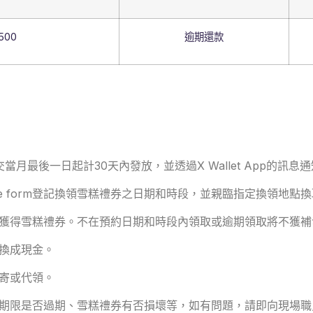
500
逾期還款
當月最後一日起計30天內發放，並透過X Wallet App的訊息
le form登記換領雪糕禮券之日期和時段，並親臨指定換領地點
獲得雪糕禮券。不在預約日期和時段內領取或逾期領取將不獲補
換成現金。
寄或代領。
期限是否過期、雪糕禮券有否損壞等，如有問題，請即向現場職