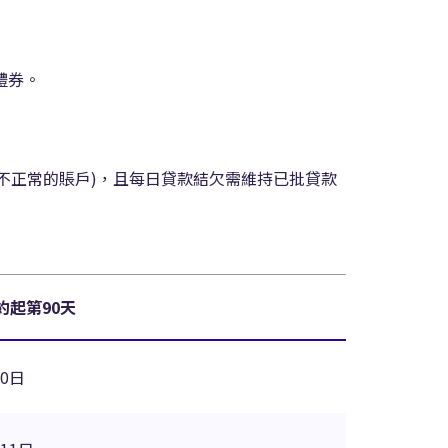
禮券。
視為不正常的賬戶)，且每日貸款結欠需維持已批貸款
約起第90天
10日