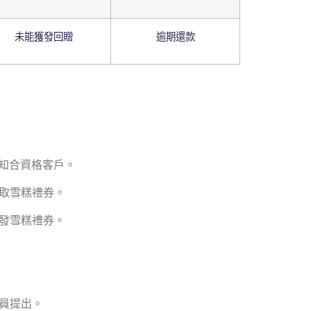
未能獲發回贈
逾期還款
通知合資格客戶。
換取雪糕禮券。
發雪糕禮券。
員提出。