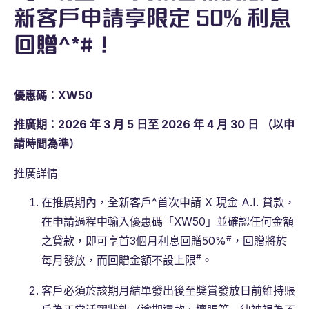
新客戶申請享限定 50% 利息
回贈^*#！
優惠碼：XW50
推廣期：2026
年 3
月 5
日至 2026
年 4
月 30
日
（以申
請時間為準）
推廣詳情
在推廣期內，全新客戶^首次申請 X 現金 A.I. 貸款，
在申請過程中輸入優惠碼「XW50」並確認任何金額
#
之貸款，即可享首3個月利息回贈50%
，回贈將於
#
每月發放，而回贈金額不設上限
。
客戶必須於該期月結單發出後至獎賞發放日前維持賬