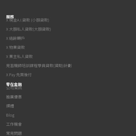
服務
X 現金A.I.貸款 (小額貸款)
X 大額私人貸款(大額貸款)
X 結餘轉戶
X 物業貸款
X 業主私人貸款
見習機師培訓課程學員貸款(資助)計劃
X Pay 先買後付
零在金融
公司資訊
推廣優惠
媒體
Blog
工作機會
常見問題