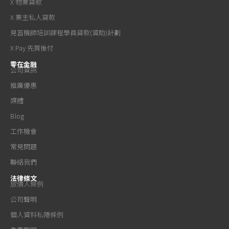
X 物業貸款
X 業主私人貸款
見習機師培訓課程學員貸款(資助)計劃
X Pay 先買後付
零在金融
公司資訊
推廣優惠
媒體
Blog
工作機會
常見問題
聯絡我們
法律條文
放債人條例
公司聲明
個人資料私隱條例