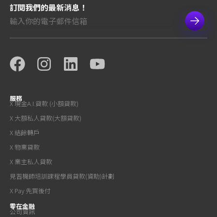
訂閱我們的最新消息！
服務
X 現金A.I.貸款 (小額貸款)
X 大額私人貸款(大額貸款)
X 結餘轉戶
X 物業貸款
X 業主私人貸款
見習機師培訓課程學員貸款(資助)計劃
X Pay 先買後付
零在金融
公司資訊