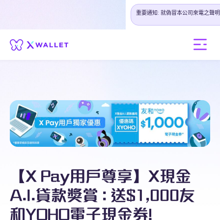
重要通知: 就偽冒本公司來電之聲明
【X Pay用戶尊享】X現金
A.I.貸款獎賞 : 送$1,000友
和YOHO電子現金券!