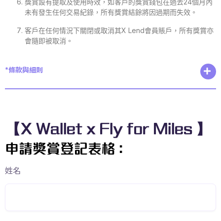
獎賞設有提取及使用時效，如客戶的獎賞錢包在過去24個月內
未有發生任何交易紀錄，所有獎賞結餘將因過期而失效。
客戶在任何情況下關閉或取消其X Lend會員賬戶，所有獎賞亦
會隨即被取消。
*條款與細則
【X Wallet x Fly for Miles 】
申請獎賞登記表格 :
姓名