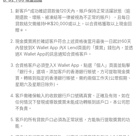
新客戶^成功確認貸款後120天內，賬戶保持正常活躍狀態（逾
期還款、壞賬、被凍結等一律被視為不正常的賬戶），且每日
貸款結欠需維持HK$20,000或以上，以合資格獲取以上現金回
贈＊。
現金獎賞將於確認客戶符合上述資格後當月最後一日起計60天
內發放到X Wallet App 內X Lend頁面的「獎賞」錢包內，並透
過X Wallet App的訊息通知合資格客戶。
合資格客戶必須登入X Wallet App，點選「個人」頁面並點擊
「銀行卡」選項，添加客戶的香港銀行賬號，方可提取現金獎
賞。轉賬到指定的香港銀行賬號，需約兩個工作天(公眾假期、
星期六及星期日除外)。
客戶需確保輸入的收款銀行戶口號碼真實、正確及有效。如在
任何情況下發現或導致獎賞未能成功轉賬到該戶口，本公司恕
不負責。
客戶的所有貸款戶口必須為正常狀態，方能執行提取獎賞的功
能。