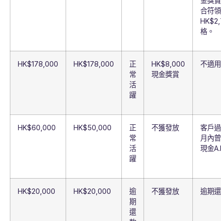
金獎賞
合符領
HK$2
格。
HK$178,000
HK$178,000
正
HK$8,000
不適用
常
現金獎賞
活
躍
HK$60,000
HK$50,000
正
不獲發放
客戶過
常
月內曾
活
現金A.
躍
HK$20,000
HK$20,000
逾
不獲發放
逾期還
期
還