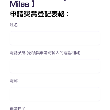
Miles 】
申請獎賞登記表格 :
姓名
電話號碼 (必須與申請時輸入的電話相同)
電郵
申請日子