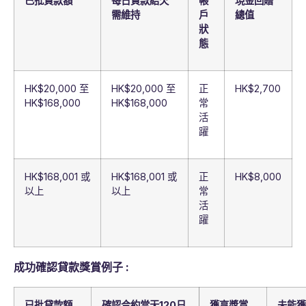
已批貸款額
每日貸款結欠
帳
現金回贈
需維持
戶
總值
狀
態
HK$20,000 至
HK$20,000 至
正
HK$2,700
HK$168,000
HK$168,000
常
活
躍
HK$168,001 或
HK$168,001 或
正
HK$8,000
以上
以上
常
活
躍
成功確認貸款獎賞例子
:
已批貸款額
確認合約當天
120
日
獲享獎賞
未能獲