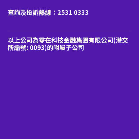
查詢及投訴熱線：2531 0333
以上公司為零在科技金融集團有限公司(港交
所編號: 0093)的附屬子公司