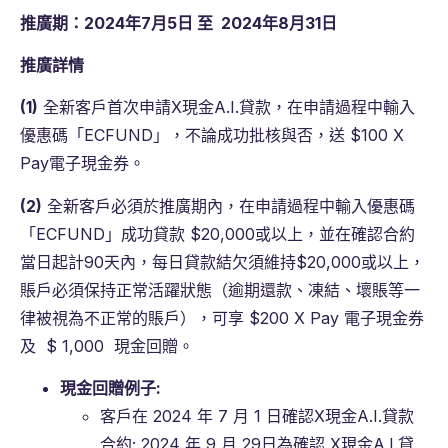
推廣期：
2024
年
7
月
5
日
至
2024
年
8
月
31
日
推廣詳情
(1)
全新客戶首次申請X現金A.I.貸款，在申請過程中輸入
優惠碼「ECFUND」，不論成功批核與否，送 $100 X
Pay電子現金券。
(2)
全新客戶必須於推廣期內，在申請過程中輸入優惠碼
「ECFUND」成功貸款 $20,000或以上，並在確認合約
當日起計90天內，每日貸款結欠須維持$20,000或以上，
賬戶必須保持正常活躍狀態（逾期還款、凍結、壞賬等一
律被視為不正常的賬戶），可享 $200 X Pay 電子現金券
及 $ 1,000 現金回贈。
現金回贈例子
:
客戶在 2024 年 7 月 1 日確認X現金A.I.貸款
合約; 2024 年 9 月 29日為確認 X現金A.I.貸