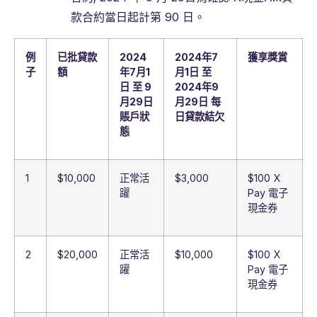
款合約當日起計第 90 日。
例
已批貸款
2024
2024
年
7
獲享獎賞
子
額
年
7
月
1
月
1
日
至
日
至
9
2024
年
9
月
29
日
月
29
日
每
賬戶狀
日貸款結欠
態
1
$10,000
正常活
$3,000
$100 X
躍
Pay 電子
現金券
2
$20,000
正常活
$10,000
$100 X
躍
Pay 電子
現金券