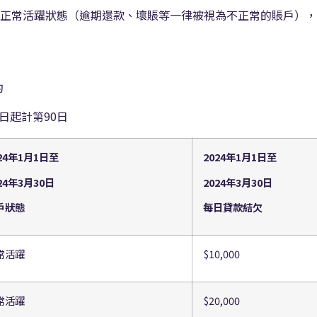
持正常活躍狀態（逾期還款、壞賬等一律被視為不正常的賬戶），
約
日起計第90日
24
年
1
月
1
日至
2024
年
1
月
1
日至
24
年
3
月
30
日
2024
年
3
月
30
日
戶狀態
每日貸款結欠
常活躍
$10,000
常活躍
$20,000