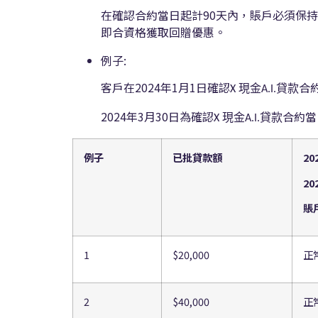
在確認合約當日起計90天內，賬戶必須保
即合資格獲取回贈優惠。
例子:
客戶在2024年1月1日確認
合
現金
貸款
X
A.I.
2024年3月30日為確認
合約當
現金
貸款
X
A.I.
例子
已批貸款額
20
20
賬
1
$20,000
正
2
$40,000
正