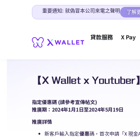
重要通知: 就偽冒本公司來電之聲明
了解
貸款服務
X Pay
【X Wallet x Yout
指定優惠碼
(
請參考宣傳帖文
)
推廣期：
2024
年
1
月
1
日至
2024
年5
月19
日
推廣詳情
新客戶輸入指定
優惠
碼，首次申請
「
現金
X
A