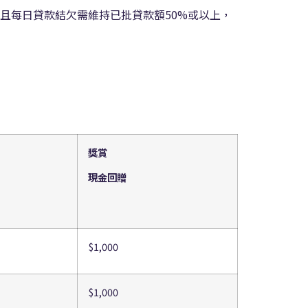
且每日貸款結欠需維持已批貸款額50%或以上，
獎賞
現金回贈
$1,000
$1,000