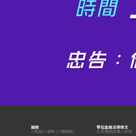
服務
零在金融
法律條文
X 現金A.I.貸款 (小額貸款)
公司資訊
放債人條例