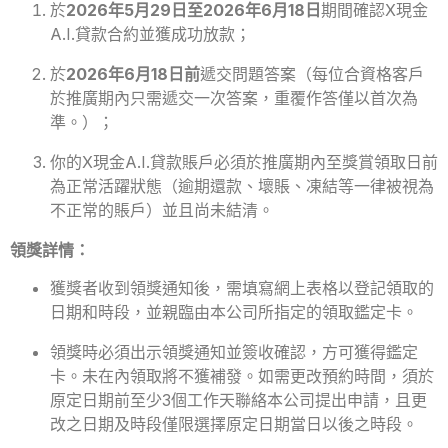
於
2026年5月29日至2026年6月18日
期間確認X現金
A.I.貸款合約並獲成功放款；
於
2026年6月18日前
遞交問題答案（每位合資格客戶
於推廣期內只需遞交一次答案，重覆作答僅以首次為
準。）；
你的X現金A.I.貸款賬戶必須於推廣期內至獎賞領取日前
為正常活躍狀態（逾期還款、壞賬、凍結等一律被視為
不正常的賬戶）並且尚未結清。
領獎詳情：
獲獎者收到領獎通知後，需填寫網上表格以登記領取的
日期和時段，並親臨由本公司所指定的領取鑑定卡。
領獎時必須出示領獎通知並簽收確認，方可獲得鑑定
卡。未在內領取將不獲補發。如需更改預約時間，須於
原定日期前至少3個工作天聯絡本公司提出申請，且更
改之日期及時段僅限選擇原定日期當日以後之時段。