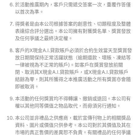
於活動推廣期內，客戶只需遞交答案一次，重覆作答僅
以首次為準。
得獎者是由本公司根據答案的創意性、切題程度及整體
表達綜合評分選出。本公司擁有對獲獎名單、獎賞發放
及任何爭議之最終決定權。
客戶的X現金A.I.貸款賬戶必須於合約生效當天至獎賞發
放日期間保持正常活躍狀態（逾期還款、壞賬、凍結等
一律被視為不正常的賬戶)。如客戶在獎賞發放前關
閉、取消其X現金A.I.貸款賬戶，或X現金A.I.貸款賬戶
結餘為零，則其所獲得之本推廣活動之所有獎賞亦會隨
即被取消。
本活動的任何獎賞均不得轉讓、撤銷或退回。本公司有
權以其他同等價值之物品取代，而毋須另行通知。
本公司並非禮品之供應商，載於宣傳刊物上的相關獎品
資料、圖片或價值只供參考。本公司對於其價值及其在
市場的真正售價的差異恕不負責。有關禮品的任何爭議